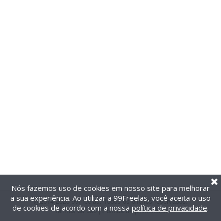
Nós fazemos uso de cookies em nosso site para melhorar
a sua experiência. Ao utilizar a 99Freelas, você aceita o uso
@2014-2026 99Freelas. Todos os direitos reservados.
de cookies de acordo com a nossa
política de privacidade
.
Termos de uso
|
Política de privacidade