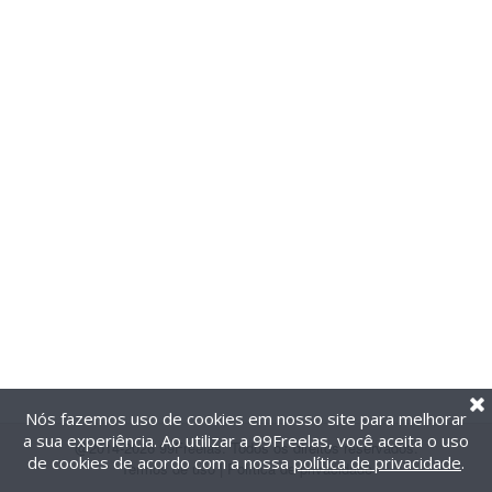
Nós fazemos uso de cookies em nosso site para melhorar
a sua experiência. Ao utilizar a 99Freelas, você aceita o uso
@2014-2026 99Freelas. Todos os direitos reservados.
de cookies de acordo com a nossa
política de privacidade
.
Termos de uso
|
Política de privacidade