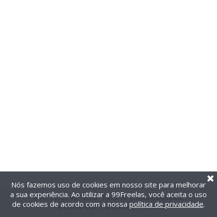
Nós fazemos uso de cookies em nosso site para melhorar
a sua experiência. Ao utilizar a 99Freelas, você aceita o uso
@2014-2026 99Freelas. Todos os direitos reservados.
de cookies de acordo com a nossa
política de privacidade
.
Termos de uso
|
Política de privacidade