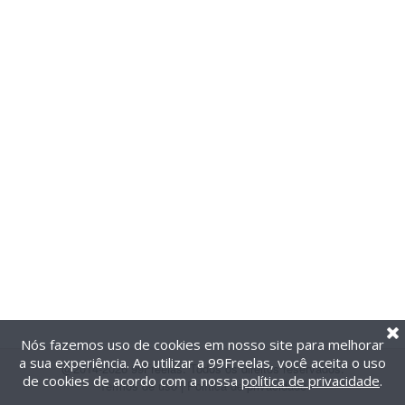
Nós fazemos uso de cookies em nosso site para melhorar
a sua experiência. Ao utilizar a 99Freelas, você aceita o uso
@2014-2026 99Freelas. Todos os direitos reservados.
de cookies de acordo com a nossa
política de privacidade
.
Termos de uso
|
Política de privacidade