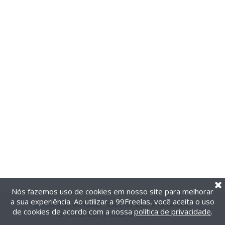
Nós fazemos uso de cookies em nosso site para melhorar
a sua experiência. Ao utilizar a 99Freelas, você aceita o uso
@2014-2026 99Freelas. Todos os direitos reservados.
de cookies de acordo com a nossa
política de privacidade
.
Termos de uso
|
Política de privacidade