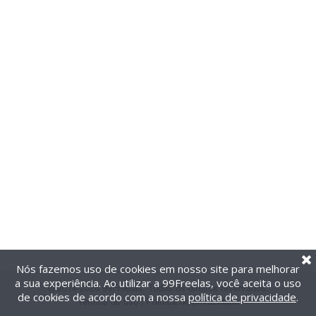
Nós fazemos uso de cookies em nosso site para melhorar
a sua experiência. Ao utilizar a 99Freelas, você aceita o uso
@2014-2026 99Freelas. Todos os direitos reservados.
de cookies de acordo com a nossa
política de privacidade
.
Termos de uso
|
Política de privacidade