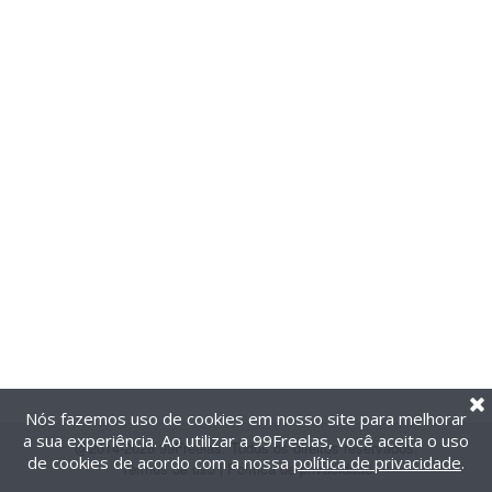
Nós fazemos uso de cookies em nosso site para melhorar
a sua experiência. Ao utilizar a 99Freelas, você aceita o uso
@2014-2026 99Freelas. Todos os direitos reservados.
de cookies de acordo com a nossa
política de privacidade
.
Termos de uso
|
Política de privacidade