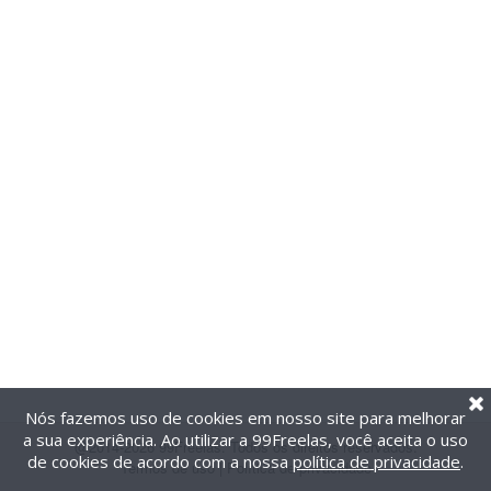
Nós fazemos uso de cookies em nosso site para melhorar
a sua experiência. Ao utilizar a 99Freelas, você aceita o uso
@2014-2026 99Freelas. Todos os direitos reservados.
de cookies de acordo com a nossa
política de privacidade
.
Termos de uso
|
Política de privacidade