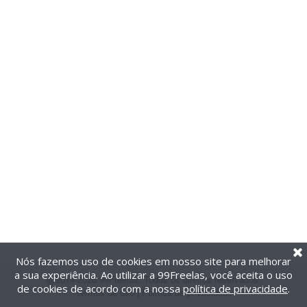
Nós fazemos uso de cookies em nosso site para melhorar
a sua experiência. Ao utilizar a 99Freelas, você aceita o uso
@2014-2026 99Freelas. Todos os direitos reservados.
de cookies de acordo com a nossa
política de privacidade
.
Termos de uso
|
Política de privacidade