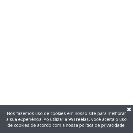
Nós fazemos uso de cookies em nosso site para melhorar
a sua experiência. Ao utilizar a 99Freelas, você aceita o uso
@2014-2026 99Freelas. Todos os direitos reservados.
de cookies de acordo com a nossa
política de privacidade
.
Termos de uso
|
Política de privacidade