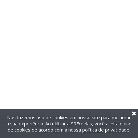
Nós fazemos uso de cookies em nosso site para melhorar
a sua experiência. Ao utilizar a 99Freelas, você aceita o uso
@2014-2026 99Freelas. Todos os direitos reservados.
de cookies de acordo com a nossa
política de privacidade
.
Termos de uso
|
Política de privacidade