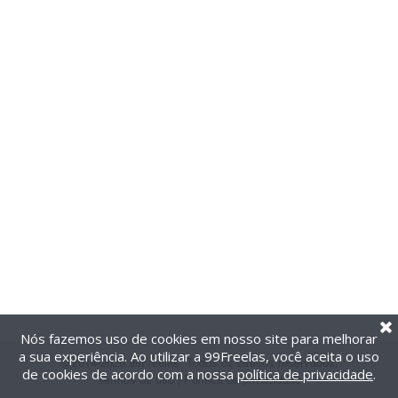
Nós fazemos uso de cookies em nosso site para melhorar
a sua experiência. Ao utilizar a 99Freelas, você aceita o uso
@2014-2026 99Freelas. Todos os direitos reservados.
de cookies de acordo com a nossa
política de privacidade
.
Termos de uso
|
Política de privacidade