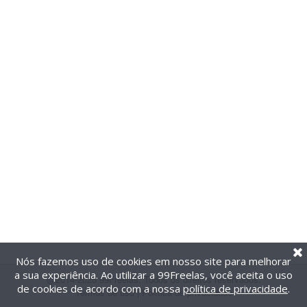
Nós fazemos uso de cookies em nosso site para melhorar
a sua experiência. Ao utilizar a 99Freelas, você aceita o uso
@2014-2026 99Freelas. Todos os direitos reservados.
de cookies de acordo com a nossa
política de privacidade
.
Termos de uso
|
Política de privacidade