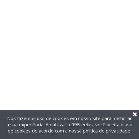
Nós fazemos uso de cookies em nosso site para melhorar
a sua experiência. Ao utilizar a 99Freelas, você aceita o uso
@2014-2026 99Freelas. Todos os direitos reservados.
de cookies de acordo com a nossa
política de privacidade
.
Termos de uso
|
Política de privacidade