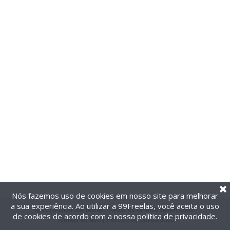
Nós fazemos uso de cookies em nosso site para melhorar
a sua experiência. Ao utilizar a 99Freelas, você aceita o uso
@2014-2026 99Freelas. Todos os direitos reservados.
de cookies de acordo com a nossa
política de privacidade
.
Termos de uso
|
Política de privacidade