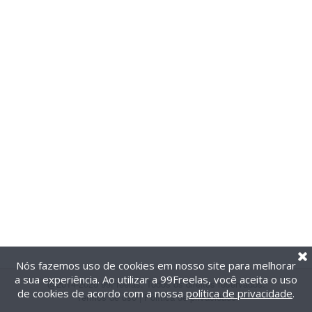
Nós fazemos uso de cookies em nosso site para melhorar
a sua experiência. Ao utilizar a 99Freelas, você aceita o uso
@2014-2026 99Freelas. Todos os direitos reservados.
de cookies de acordo com a nossa
política de privacidade
.
Termos de uso
|
Política de privacidade