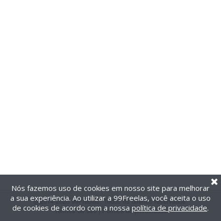
Nós fazemos uso de cookies em nosso site para melhorar
a sua experiência. Ao utilizar a 99Freelas, você aceita o uso
@2014-2026 99Freelas. Todos os direitos reservados.
de cookies de acordo com a nossa
política de privacidade
.
Termos de uso
|
Política de privacidade