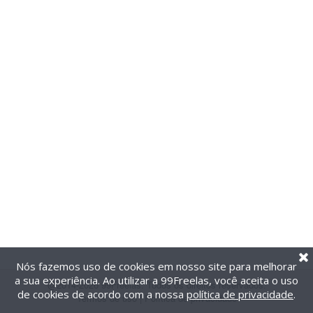
Nós fazemos uso de cookies em nosso site para melhorar
a sua experiência. Ao utilizar a 99Freelas, você aceita o uso
@2014-2026 99Freelas. Todos os direitos reservados.
de cookies de acordo com a nossa
política de privacidade
.
Termos de uso
|
Política de privacidade