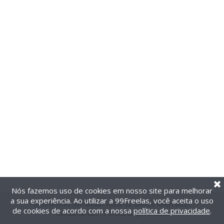
Nós fazemos uso de cookies em nosso site para melhorar
a sua experiência. Ao utilizar a 99Freelas, você aceita o uso
@2014-2026 99Freelas. Todos os direitos reservados.
de cookies de acordo com a nossa
política de privacidade
.
Termos de uso
|
Política de privacidade