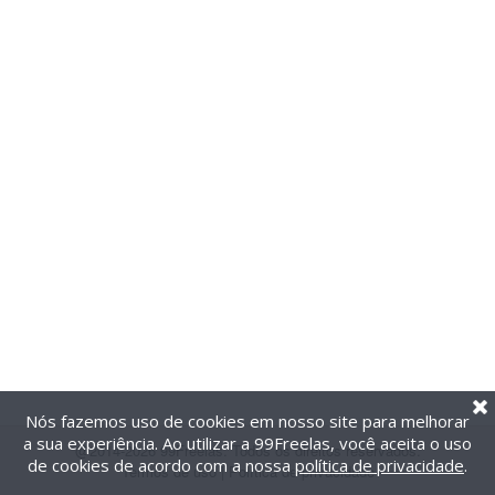
Nós fazemos uso de cookies em nosso site para melhorar
a sua experiência. Ao utilizar a 99Freelas, você aceita o uso
@2014-2026 99Freelas. Todos os direitos reservados.
de cookies de acordo com a nossa
política de privacidade
.
Termos de uso
|
Política de privacidade