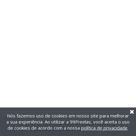
Nós fazemos uso de cookies em nosso site para melhorar
a sua experiência. Ao utilizar a 99Freelas, você aceita o uso
@2014-2026 99Freelas. Todos os direitos reservados.
de cookies de acordo com a nossa
política de privacidade
.
Termos de uso
|
Política de privacidade