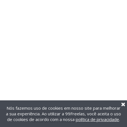
Nós fazemos uso de cookies em nosso site para melhorar
a sua experiência. Ao utilizar a 99Freelas, você aceita o uso
@2014-2026 99Freelas. Todos os direitos reservados.
de cookies de acordo com a nossa
política de privacidade
.
Termos de uso
|
Política de privacidade