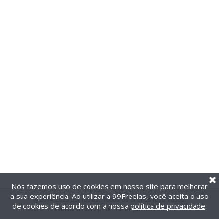
Nós fazemos uso de cookies em nosso site para melhorar
a sua experiência. Ao utilizar a 99Freelas, você aceita o uso
@2014-2026 99Freelas. Todos os direitos reservados.
de cookies de acordo com a nossa
política de privacidade
.
Termos de uso
|
Política de privacidade