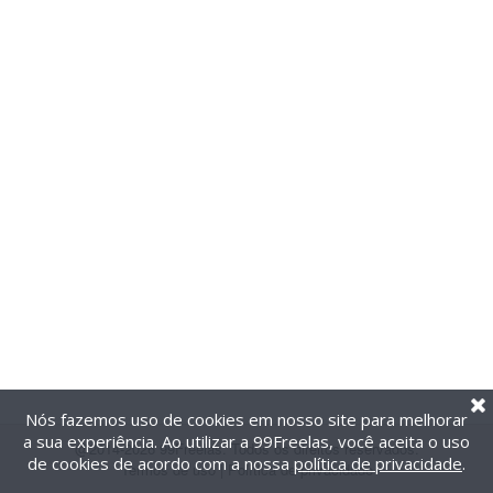
Nós fazemos uso de cookies em nosso site para melhorar
a sua experiência. Ao utilizar a 99Freelas, você aceita o uso
@2014-2026 99Freelas. Todos os direitos reservados.
de cookies de acordo com a nossa
política de privacidade
.
Termos de uso
|
Política de privacidade