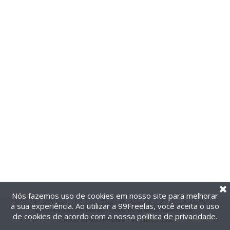
Nós fazemos uso de cookies em nosso site para melhorar
a sua experiência. Ao utilizar a 99Freelas, você aceita o uso
@2014-2026 99Freelas. Todos os direitos reservados.
de cookies de acordo com a nossa
política de privacidade
.
Termos de uso
|
Política de privacidade