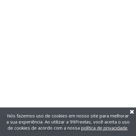
Nós fazemos uso de cookies em nosso site para melhorar
a sua experiência. Ao utilizar a 99Freelas, você aceita o uso
@2014-2026 99Freelas. Todos os direitos reservados.
de cookies de acordo com a nossa
política de privacidade
.
Termos de uso
|
Política de privacidade