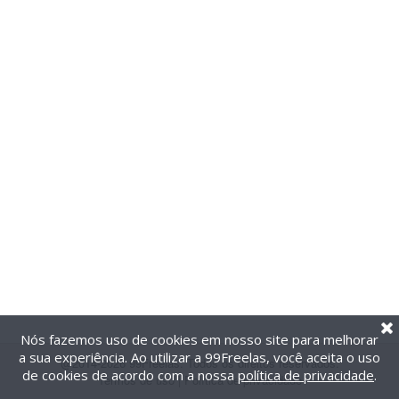
Nós fazemos uso de cookies em nosso site para melhorar
a sua experiência. Ao utilizar a 99Freelas, você aceita o uso
@2014-2026 99Freelas. Todos os direitos reservados.
de cookies de acordo com a nossa
política de privacidade
.
Termos de uso
|
Política de privacidade