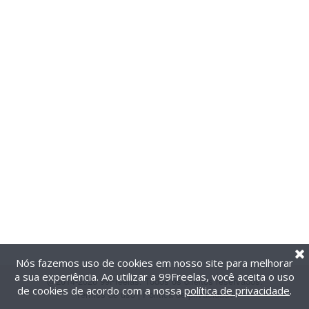
Nós fazemos uso de cookies em nosso site para melhorar
a sua experiência. Ao utilizar a 99Freelas, você aceita o uso
@2014-2026 99Freelas. Todos os direitos reservados.
de cookies de acordo com a nossa
política de privacidade
.
Termos de uso
|
Política de privacidade