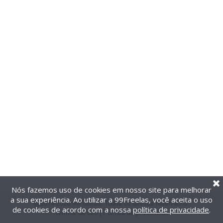
Nós fazemos uso de cookies em nosso site para melhorar
a sua experiência. Ao utilizar a 99Freelas, você aceita o uso
@2014-2026 99Freelas. Todos os direitos reservados.
de cookies de acordo com a nossa
política de privacidade
.
Termos de uso
|
Política de privacidade