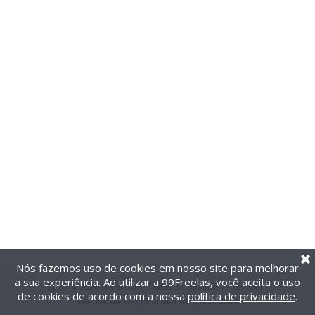
Nós fazemos uso de cookies em nosso site para melhorar
a sua experiência. Ao utilizar a 99Freelas, você aceita o uso
@2014-2026 99Freelas. Todos os direitos reservados.
de cookies de acordo com a nossa
política de privacidade
.
Termos de uso
|
Política de privacidade