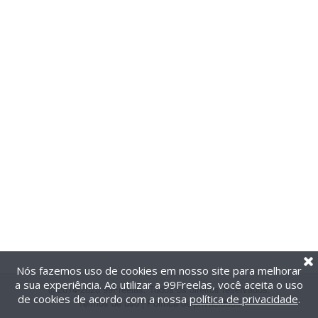
Nós fazemos uso de cookies em nosso site para melhorar
a sua experiência. Ao utilizar a 99Freelas, você aceita o uso
@2014-2026 99Freelas. Todos os direitos reservados.
de cookies de acordo com a nossa
política de privacidade
.
Termos de uso
|
Política de privacidade