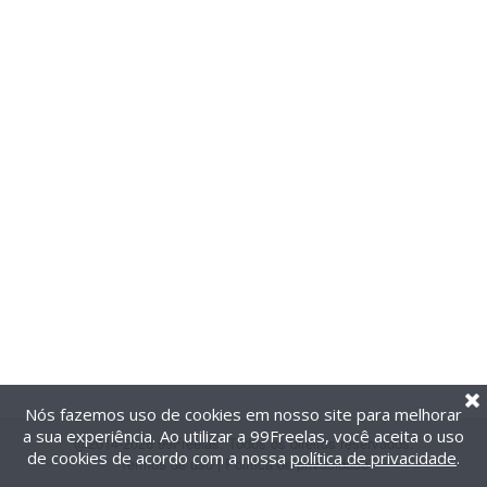
Nós fazemos uso de cookies em nosso site para melhorar
a sua experiência. Ao utilizar a 99Freelas, você aceita o uso
@2014-2026 99Freelas. Todos os direitos reservados.
de cookies de acordo com a nossa
política de privacidade
.
Termos de uso
|
Política de privacidade