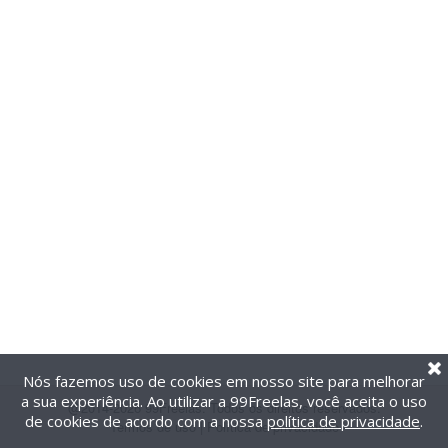
Nós fazemos uso de cookies em nosso site para melhorar
a sua experiência. Ao utilizar a 99Freelas, você aceita o uso
@2014-2026 99Freelas. Todos os direitos reservados.
de cookies de acordo com a nossa
política de privacidade
.
Termos de uso
|
Política de privacidade