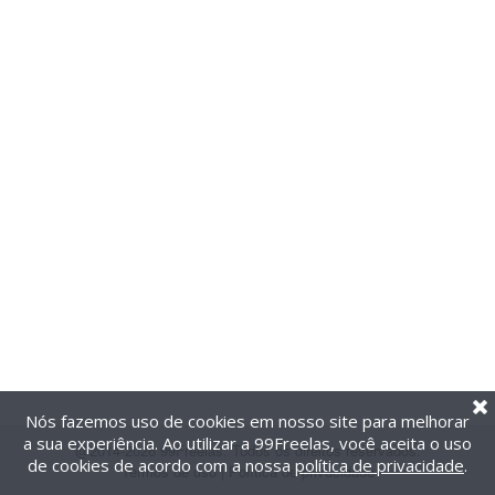
Nós fazemos uso de cookies em nosso site para melhorar
a sua experiência. Ao utilizar a 99Freelas, você aceita o uso
@2014-2026 99Freelas. Todos os direitos reservados.
de cookies de acordo com a nossa
política de privacidade
.
Termos de uso
|
Política de privacidade