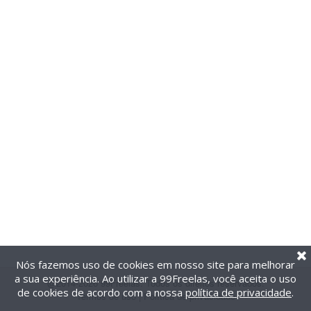
Nós fazemos uso de cookies em nosso site para melhorar
a sua experiência. Ao utilizar a 99Freelas, você aceita o uso
@2014-2026 99Freelas. Todos os direitos reservados.
de cookies de acordo com a nossa
política de privacidade
.
Termos de uso
|
Política de privacidade