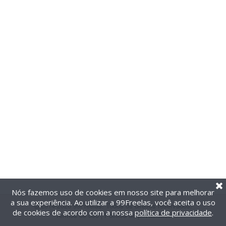
Nós fazemos uso de cookies em nosso site para melhorar
a sua experiência. Ao utilizar a 99Freelas, você aceita o uso
@2014-2026 99Freelas. Todos os direitos reservados.
de cookies de acordo com a nossa
política de privacidade
.
Termos de uso
|
Política de privacidade