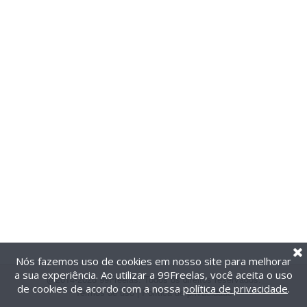
Nós fazemos uso de cookies em nosso site para melhorar
a sua experiência. Ao utilizar a 99Freelas, você aceita o uso
@2014-2026 99Freelas. Todos os direitos reservados.
de cookies de acordo com a nossa
política de privacidade
.
Termos de uso
|
Política de privacidade