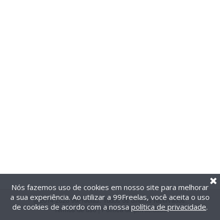
Nós fazemos uso de cookies em nosso site para melhorar
a sua experiência. Ao utilizar a 99Freelas, você aceita o uso
@2014-2026 99Freelas. Todos os direitos reservados.
de cookies de acordo com a nossa
política de privacidade
.
Termos de uso
|
Política de privacidade