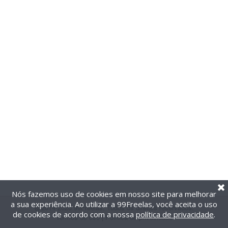
Nós fazemos uso de cookies em nosso site para melhorar
a sua experiência. Ao utilizar a 99Freelas, você aceita o uso
@2014-2026 99Freelas. Todos os direitos reservados.
de cookies de acordo com a nossa
política de privacidade
.
Termos de uso
|
Política de privacidade