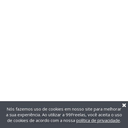
Nós fazemos uso de cookies em nosso site para melhorar
a sua experiência. Ao utilizar a 99Freelas, você aceita o uso
@2014-2026 99Freelas. Todos os direitos reservados.
de cookies de acordo com a nossa
política de privacidade
.
Termos de uso
|
Política de privacidade