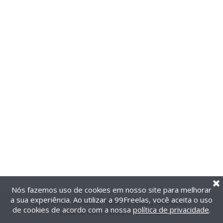
Nós fazemos uso de cookies em nosso site para melhorar
a sua experiência. Ao utilizar a 99Freelas, você aceita o uso
@2014-2026 99Freelas. Todos os direitos reservados.
de cookies de acordo com a nossa
política de privacidade
.
Termos de uso
|
Política de privacidade