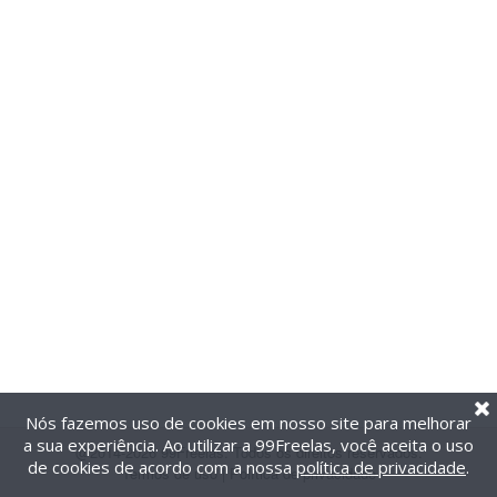
Nós fazemos uso de cookies em nosso site para melhorar
a sua experiência. Ao utilizar a 99Freelas, você aceita o uso
@2014-2026 99Freelas. Todos os direitos reservados.
de cookies de acordo com a nossa
política de privacidade
.
Termos de uso
|
Política de privacidade