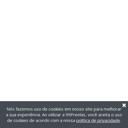
Nós fazemos uso de cookies em nosso site para melhorar
a sua experiência. Ao utilizar a 99Freelas, você aceita o uso
@2014-2026 99Freelas. Todos os direitos reservados.
de cookies de acordo com a nossa
política de privacidade
.
Termos de uso
|
Política de privacidade