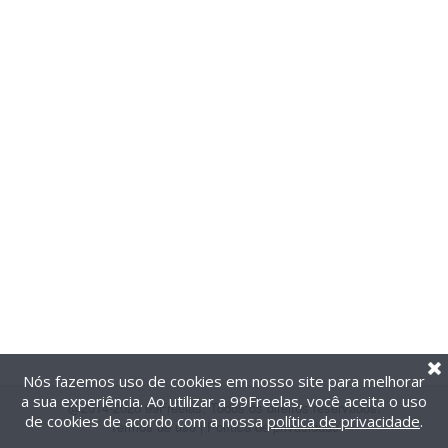
Nós fazemos uso de cookies em nosso site para melhorar
a sua experiência. Ao utilizar a 99Freelas, você aceita o uso
@2014-2026 99Freelas. Todos os direitos reservados.
de cookies de acordo com a nossa
política de privacidade
.
Termos de uso
|
Política de privacidade