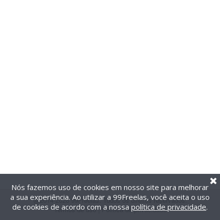
Nós fazemos uso de cookies em nosso site para melhorar
a sua experiência. Ao utilizar a 99Freelas, você aceita o uso
@2014-2026 99Freelas. Todos os direitos reservados.
de cookies de acordo com a nossa
política de privacidade
.
Termos de uso
|
Política de privacidade