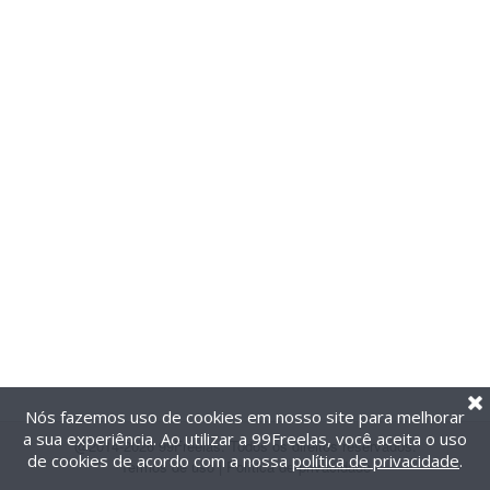
Nós fazemos uso de cookies em nosso site para melhorar
a sua experiência. Ao utilizar a 99Freelas, você aceita o uso
@2014-2026 99Freelas. Todos os direitos reservados.
de cookies de acordo com a nossa
política de privacidade
.
Termos de uso
|
Política de privacidade