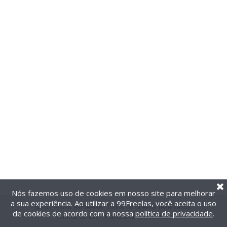
Nós fazemos uso de cookies em nosso site para melhorar
a sua experiência. Ao utilizar a 99Freelas, você aceita o uso
@2014-2026 99Freelas. Todos os direitos reservados.
de cookies de acordo com a nossa
política de privacidade
.
Termos de uso
|
Política de privacidade