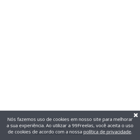
Nós fazemos uso de cookies em nosso site para melhorar
a sua experiência. Ao utilizar a 99Freelas, você aceita o uso
@2014-2026 99Freelas. Todos os direitos reservados.
de cookies de acordo com a nossa
política de privacidade
.
Termos de uso
|
Política de privacidade