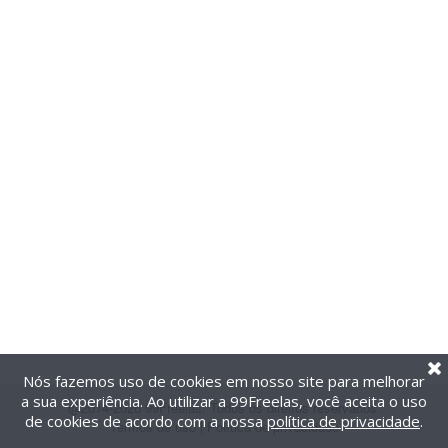
Nós fazemos uso de cookies em nosso site para melhorar
a sua experiência. Ao utilizar a 99Freelas, você aceita o uso
@2014-2026 99Freelas. Todos os direitos reservados.
de cookies de acordo com a nossa
política de privacidade
.
Termos de uso
|
Política de privacidade