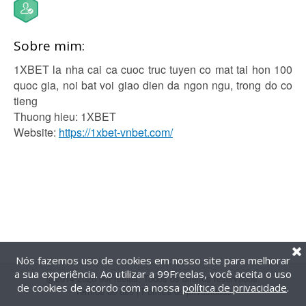
Sobre mim:
1XBET la nha cai ca cuoc truc tuyen co mat tai hon 100
quoc gia, noi bat voi giao dien da ngon ngu, trong do co
tieng
Thuong hieu: 1XBET
Website:
https://1xbet-vnbet.com/
Nós fazemos uso de cookies em nosso site para melhorar
a sua experiência. Ao utilizar a 99Freelas, você aceita o uso
@2014-2026 99Freelas. Todos os direitos reservados.
de cookies de acordo com a nossa
política de privacidade
.
Termos de uso
|
Política de privacidade